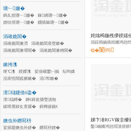
鍒嗗厜鍎€
鑹插樊瑷�
鏀惧ぇ閺�
瑭﹂姗�
缍撶矾鍎€
鍏夎瓬鍎€
鎶樺皠鍎€
鍒嗗厜鍏夊害瑷�
鎷夊姏瑭﹂姗�
鎵綁瑭﹂姗�
娌栨搳瑭﹂姗�
鐤插嫗瑭﹂姗�
寮峰害瑭﹂姗�
纭害瑷�
涓嶉姽閶�
钀兘瑭﹂姗�
瑭﹂姗�
骞宠 姗�
宸ヨ棟瑭﹂姗�
涓嶉姽閶兼澘
涓嶉姽閶肩窔鏉�
璁婂舰妾㈡脯鍎€
闈㈣
鑰愮（瑭﹂姗�
涓嶉姽閶兼墎閶�
涓嶉姽閶兼柟閶�
锟�
涓嶉姽閶兼Ы閶�
涓嶉姽閶艰閶�
鏉挎潗
涓嶉姽閶煎付
涓嶉姽閶煎湏閶�
涓嶉姽閶兼鏉�
绠℃潗
鍨嬫潗
娑傞崓鐢㈠搧
涓嶉姽閶煎澂
纭呴嫾
涓嶉姽閶肩
浣庡悎閲戜腑鏉�
涓嶉姽閶肩暟鍨嬫潗
涓帤鏉�
瀹瑰櫒鏉�
铻虹磱閶�
鏅€氬湏閶�
澶櫧鑳借ō鍌�
绶氭潗
甯堕嫾
澶櫧鐏�
婵€鍏夋脯璺濆剙
鍒嗗厜鍏夊害瑷�
鎶樺皠鍎€
鍏夎瓬鍎€
缍撶矾鍎€
鏀惧ぇ閺�
鐭虫补鐕冩枡
鑹插樊瑷�
鍒嗗厜鍎€
閫忛彙
婵捐壊鐗�
娑插寲鐭虫补姘�
澶滆鍎€
鐕冩枡娌�