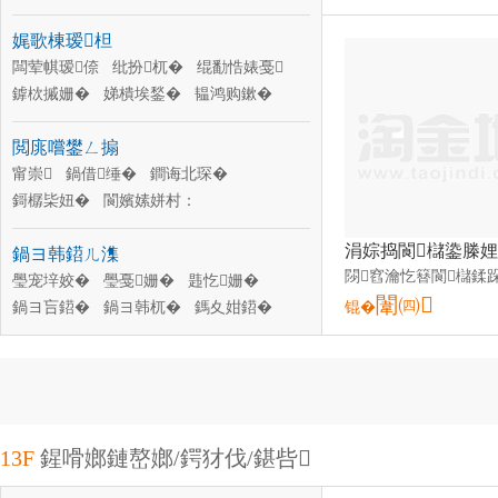
闅卞舰鐪奸彙
妗嗘灦鐪奸彙
娓歌棟瑷柦
闆荤帺瑷倷
纰扮杌�
绲勫悎婊戞
鎼栨摵姗�
娣樻埃鍫�
韫鸿购鏉�
娓歌棟杞夋
绉嬪崈
鏀€鐧绘灦
閲庣嚐鐢ㄥ搧
娓歌棟瑷柦
娓告▊瑷倷
甯崇
鍋借缍�
鐧诲北琛�
鎶樼枈妞�
閬嬪嫊姘村：
閲庣嚐鍒€鍏�
閲庣嚐鐫¤
鍚婂簥
鍋ヨ韩鍣ㄦ潗
閲庣嚐鐕�
鎸囧崡閲�
鐧诲北鏉�
闃叉疆澧�
璺宠垶姣�
璺戞姗�
韪忔姗�
闈㈣
鍋ヨ吂鍣�
鍋ヨ韩杌�
鎷夊姏鍣�
锟�
鎷虫搳鐢ㄥ搧
鍟為埓
璺冲簥
璺崇供
鍛兼媺鍦�
鍋ヨ韩鐢ㄥ搧
13F
鍟嗗嫏鏈嶅嫏/鍔犲伐/鍖呰