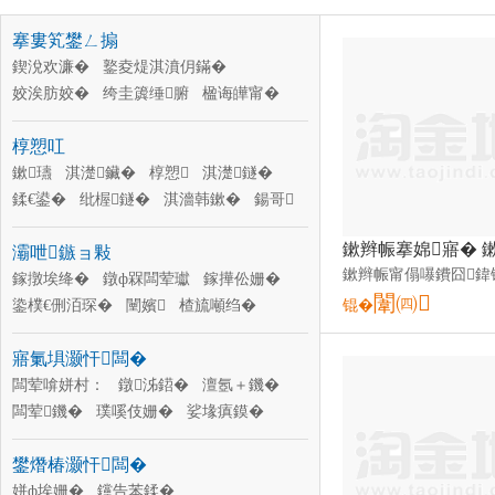
搴婁笂鐢ㄥ搧
鍥涗欢濂�
鐜夌煶淇濆仴鏋�
姣涘肪姣�
绔圭簴缍腑
楹诲皣甯�
钘ゅ腑
琚
搴婄僵
鏋曞
铓婂赋
椁愬叿
澶氫欢濂�
瑷樻喍搴婂
鏉瓙
淇濋鑶�
椁愬
淇濋鐩�
鍒€鍙�
纰楃鐩�
淇濇韩鏉�
鍚哥
椁愬叿濂楄
鑼剁
鍐拌
鍒€鍙�
灞呭鏃ョ敤
鎵撴埃绛�
鐓ф槑闆荤瓛
鎵撶伀姗�
闈㈣
鍌樸€侀洦琛�
闉嬪
楂旈噸绉�
锟�
閲濈窔
琛�
淇濇殩璨�
闃茶殜鐢ㄥ搧
寤氭埧灏忓闆�
婧害瑷�
鐔ㄧ嚈鏉�
闆荤啽姘村：
鐓泲鍣�
澶氬＋鐖�
闆荤鐖�
璞嗘伎姗�
娑堟瘨鏌�
娲楃姗�
鎶芥补鐓欐
鏀媽姗�
鐢熸椿灏忓闆�
姒ㄦ眮姗�
椋叉按姗�
纰庡啺姗�
姘ф埃姗�
钂告苯鍒�