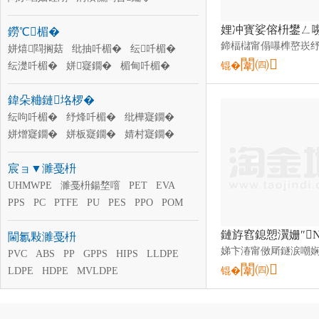
涓嶉＝鍜岃仛閰ü鑴�
鐒℃楣�
闆㈠瓙浜ゆ彌妯硅剛
姘ㄥ熀妯硅剛
鏈夋纭呮ü鑴�
姘熺閰搁菇
纰抽吀楣�
鑱氶叞鑳烘ü鑴�
纭吀楣�
闈㈣
鑴查啗妯硅剛
纭濋吀楣�
姘寲鐗�
鑱氭皑閰ü鑴�
楣甸吀楣�
锟�
鍙らΜ闅嗘ü鑴�
婧村寲鐗�
姘板寲鐗�
姘熷寲鐗�
鍏朵粬鏈垎椤�
纰樺寲鐗�
纾烽吀楣�
纭呴吀楣�
纭呴吀楣�
纾烽吀楣�
纰樺寲鐗�
姘熷寲鐗�
姘板寲鐗�
婧村寲鐗�
楣甸吀楣�
姘寲鐗�
纭濋吀楣�
宸ョ▼濉戞枡
姘熺閰搁菇
UHMWPE
濉戞枡鍚堥噾
PET
EVA
PPS
PC
PTFE
PU
PES
PPO
POM
ULDPE
閫氱敤濉戞枡
PVC
ABS
PP
GPPS
HIPS
LLDPE
闈㈣
LDPE
HDPE
MVLDPE
锟�