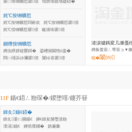
寤㈡埃铏曠悊瑷倷
绌烘埃鍑堝寲鍣�
绌烘埃鍑堝寲瑷倷
灏炬埃铏曠悊瑁濈疆
姹℃按铏曠悊
绌烘埃鍑堝寲鍣�
閰搁湩鍑堝寲鍣�
寤㈡埃鍚搁檮瑁濈疆
姹℃按铏曠悊閰嶄欢
姹℃按铏曠悊瑷倷
闄ゅ〉瑷倷閰嶄欢
姹℃偿铏曠悊瑷倷
鏇濇埃瑷倷
娌规按鍒嗛洟瑷倷
姘ｆ诞瑷倷
鍘熸按铏曠悊
娌夋穩姹�
娼锋按鍣�
娉虫睜姘磋檿鐞�
鍙嶆徊閫忚ō鍌�
闈㈣
闆㈠瓙浜ゆ彌瑷倷
闄ゆ哀瑷倷
锟�
渚涙按瑷倷
姘存鑿屾秷姣掕ō鍌�
娴锋按娣″寲瑷倷
鐢熸椿椋茬敤姘磋檿鐞�
楂樼磾姘村埗鍙栬ō鍌�
杌熷寲姘磋ō鍌�
闆绘徊鏋愯ō鍌�
11F
鍎€鍣ㄥ剙琛�/鍐堕噾/鑳芥簮
鍏夊鍎€鍣�
鍏夊妾㈡脯鍎€
婵€鍏夋脯璺濆剙
澶滆鍎€
婵惧厜鐗�
妫遍彙