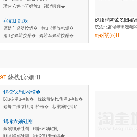
瓒呰伈娉㈡竻娼旀
鎺涚嚈姗�
鐑橀瀷鍣�
鎶芥繒姗�
椹呴紶鍣�
寤氳澶т欢
鍔犳繒鍣�
姘ф埃姗�
椹呰煵椹呴紶鍣�
鐔辨车鐔辨按鍣�
闆诲惞棰�
棣《娼旇韩鍣�
闈㈣
鎿︾獥姗熷櫒浜�
涓ぎ鐔辨按鍣�
鐔辨车鐔辨按鍣�
锟�
寤氳閰嶄欢
鐕冩埃鐔辨按鍣�
闆荤啽姘村櫒
鐔辨按鍣�
鐨傛恫鍣�
骞叉墜姗�
娴撮湼
鎺掓埃鎵�
9F
鍖栧伐/姗″
鍖栧伐涓枔楂�
閱棩涓枔楂�
鍏跺畠鍖栧伐涓枔楂�
鍚堟垚鏉愭枡涓枔楂�
棣欑簿闁撻珨
鏌撴枡涓枔楂�
杈茶棩涓枔楂�
鍚堟垚妯硅剛
鍛嬪杻妯硅剛
鐠版哀妯硅剛
閰氶啗妯硅剛
涓欑儻閰告ü鑴�