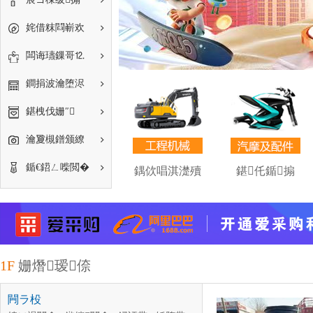
姹借粖閰嶄欢
闆诲瓙鏁哥⒓
鐧捐波瀹堕浕
鍖栧伐姗″
瀹夐槻鐠颁繚
鍎€鍣ㄥ喍閲�
惧搧濂借波
鍝佽唱淇濋殰
鍖仛鍎搧
瀵﹀
1F
姗熸瑷倷
闁ラ杸