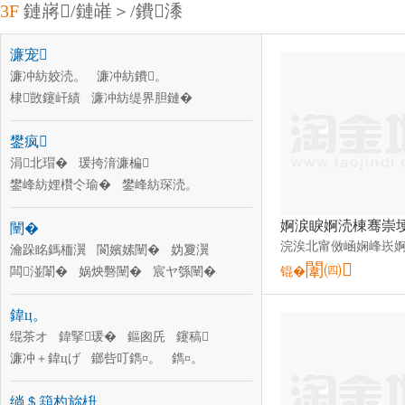
3F
鏈嶈/鏈嶉＞/鐨潻
濂宠
濂冲紡姣涜。
濂冲紡鐨。
棣敳鑳屽績
濂冲紡缇界胆鏈�
灏忚儗蹇�
濂冲紡T鎭�
濂冲紡瑗～
鐢疯
濂冲紡澶栧
鍗婅韩瑁�
閫ｈ。瑁�
濂冲紡浼戦枒瑜�
涓北瑁�
瑗挎湇濂楄
濂冲紡鐗涗粩瑜�
鐢峰紡娌欑仒瑜�
鐢峰紡琛涜。
鐢峰紡缇界胆鏈�
鐢峰紡姣涜。
闉�
鐢峰紡棣敳
鐢峰紡棰ㄨ。
鐢峰紡鐨。
瀹跺眳鎷栭瀷
鐢峰紡妫夎。
閬嬪嫊闉�
妫夐瀷
闈㈣
鐢峰紡浼戦枒瑜�
闆湴闈�
娲炴礊闉�
鐢峰紡瑗胯げ
宸ヤ綔闉�
锟�
鍠瀷
绔ラ瀷
鍠澊
娑奸瀷
闆ㄩ瀷
鍏ц。
鏉块瀷
绲茶オ
鍏掔瑗�
鏂囪兏
鑳稿
濂冲＋鍏цげ
鎯呰叮鐫¤。
鐫¤。
鐢峰＋鑳屽績
淇濇殩涓婅。
绱＄箶杓旀枡
濉戣韩涓婅。