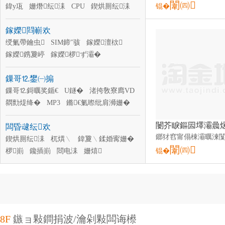
闈㈣
鎵嬫澶栨
鍏у瓨
姗熸纭洡
CPU
鍥烘厠纭洡
锟�
鎵嬫閰嶄欢
绶氭帶鑰虫
SIM鍗″骇
鎵嬫澶栨
鎵嬫鎸夐嵉
鎵嬫椤ず灞�
淇¤櫉灞忚斀鍣�
鎵嬫杞夋帴闋�
鏁哥⒓鐢㈠搧
鎵嬫闆欏崱閫�
SIM鍗″倷浠藉櫒
鎵嬫妯″瀷
鏁哥⒓鎶曞奖鍎€
鎵嬫淇濊鑶�
U鐩�
渚挎敎寮廌VD
绉诲嫊闆绘簮闆昏姱
閷勯煶绛�
MP3
鏅€氭暩纰肩浉姗�
鏁哥⒓鏀濆儚姗�
鏁哥⒓鏀濆儚闋�
闆昏叇纭欢
闆诲瓙鏇�
鏁哥⒓鐩告
缍茬怠鎾斁鍣�
鍥烘厠纭洡
杌熼﹨
MP4
鍏夐﹨鍒婚寗姗�
闈㈣
椤崱
鑱插崱
閸电洡
姗熺
锟�
鏁ｇ啽鍣�
涓绘澘
鍏у瓨
姗熸纭洡
CPU
8F
鏃ョ敤鐧捐波/瀹剁敤闆诲櫒