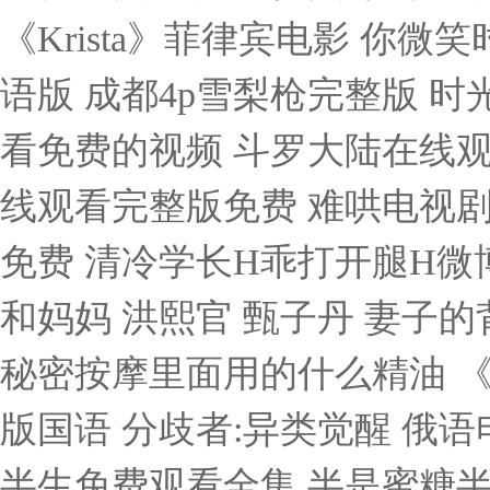
《Krista》菲律宾电影 你
语版 成都4p雪梨枪完整版 
看免费的视频 斗罗大陆在线观
线观看完整版免费 难哄电视剧
免费 清冷学长H乖打开腿H微
和妈妈 洪熙官 甄子丹 妻子
秘密按摩里面用的什么精油 
版国语 分歧者:异类觉醒 俄语电
半生免费观看全集 半是蜜糖半