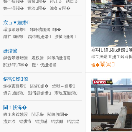
婧㈡祦闁�
鏃嬪闁�
鐞冮枼
铦堕枼
姝㈠洖闁�
娓涘闁�
瀹夊叏闁�
鐤忔按闁�
瑾跨瘈闁�
搴曢枼
宸ョ▼姗熸
鎺掓薄闁�
闆荤闁�
瑁濊級姗熸
娣峰嚌鍦熸姊�
鐠拌姗熸
鎸栨帢姗熸
澹撳姗熸
璧烽噸姗�
娣峰嚌鍦熸车杌�
姗熷簥
妯佸伐姗熸
鎺ㄥ湡姗�
璺潰姗熸
瑁濅慨姗熸
鏁告帶姗熷簥
楂樼┖浣滄キ姗熸
娌栧簥
閸涘姗熷簥
闈㈣
閼勯€犳搴�
鏈ㄥ伐姗熷簥
锟�
榻掕吉姗熷簥
铻虹磱姗熷簥
鍖呰瑷倷
鍔犲伐涓績
绲勫悎姗熷簥
灏堢敤姗熷簥
鎵撳寘姗熸
鍖呰姗�
鍓澘鎶樺綆
鍏呭～姗熸
绶氬垏鍓�
鐏岃姗熸
灏佸彛姗熸
瑁瑰寘姗熸
鍖呰姗�
璨兼姗熸
娓呮礂姗熸
閫ｆ帴浠�
骞茬嚗姗�
闆嗚姗熸
杓斿姪瑷倷
鍗＄哀鎿嬪湀
閴氶嚇
閵峰強閸�
澧婂湀
铻烘瘝
铻洪嚇
铻烘爴
铻烘煴
绲勫悎浠�