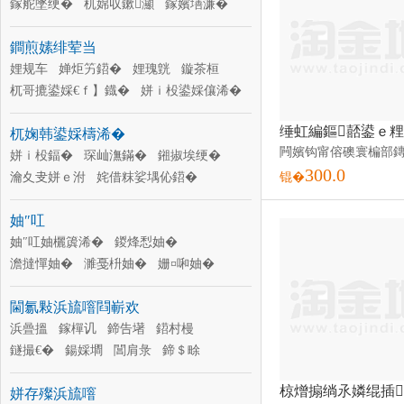
鎵舵墜绠�
杌婂収鏉灦
鎵嬪墡濂�
闋灂
瀹夊叏甯惰鑲�
姹借粖闈犲
鐧煎嫊绯荤当
搴у
鏂瑰悜鐩ゅ
姹借粖棣欐按
閬櫧鐢ㄥ搧
娌规车
婵炬竻鍣�
娌瑰皝
鏇茶桓
杌哥摝鍙婇€ｆ】鐡�
姘ｉ杸鍙婇儴浠�
姘ｉ杸
椋涜吉
婕茬穵杓�
鐨付
杌婅韩鍙婇檮浠�
姗熸补婵炬竻鍣�
鍖栨补鍣�
姘ｉ杸鍢�
琛屾潕鏋�
鎺掓埃绠�
300.0
瀹夊叏姘ｅ泭
姹借粖娑堣伈鍣�
锟�
姹借粖澶╃窔
姹借粖瀹夊叏甯�
妯″叿
姹借粖鐜荤拑
杌婇彙
杌婄墝鏋�
搴ф鍙婇檮浠�
妯″叿妯欐簴浠�
闆ㄥ埉鍣�
鍐烽悡妯�
澹撻憚妯�
濉戞枡妯�
姗¤啝妯�
娌栧妯�
閼勯€犳ā
閸涢€犳ā
閫氱敤浜旈噾閰嶄欢
鎷夌挡妯�
鎴愬瀷妯�
绮夋湯鍐堕噾妯�
浜曡搵
鎵樿讥
鍗告墸
蹇€熺稉婵熸ā鍏�
鍣村槾
鐩撮€�
鍚婇墹
閶肩彔
鍗＄畭
杌哥摝
鑵宠吉
鎺ラ牠
婊剧瓛
姘存殩浜旈噾