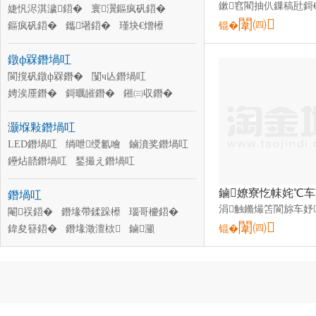
寰嫊闁嬮棞
婕忛浕淇濊鍣�
澧诲闁嬮棞
寰瀷鏂疯矾鍣�
闈㈣
鍊掗爢闁嬮棞
鏂疯矾鍣�
鑴墸鍣�
闄愪綅闁嬮棞
瑾块€熷櫒
锟�
闆绘姉鍣�
浣庡闁嬮棞鏌�
鐓ф槑鐕堝叿
浣庡鐔旀柗鍣�
浣庡鎺ヨЦ鍣�
璧峰嫊鍣�
閬撹矾鐓ф槑鐕�
涓讳护闆诲櫒
闅ч亾鐕堝叿
浣庡鎺у埗鍣�
娉涘厜鐕�
鎶曞皠鐕�
鎺㈢収鐕�
鑽夊潽鐕�
鍩嬪湴鐕�
楂樻】鐕�
灏堢敤鐕堝叿
搴櫌鐕�
鏅鐕�
姗嬫鐕堝叿
澶櫧鑳界噲
LED鐕堝叿
绱呭绶氱噲
鏀濆奖鐕堝叿
鑸炶嚭鐕堝叿
鍫撮え鐕堝叿
寤ｅ憡鐕堝叿
姘翠笅鐕堝叿
鐕堝叿
闃茬垎鐕堝叿
灏勭噲
绱绶氱噲
婊呰殜鐕�
閹祦鍣�
鐕堟帶鍒跺櫒
瑁濋＞鐕堜覆
瑙哥櫦鍣�
闈㈣
鍏夋簮鍣�
鐕堟澂澶栨
鏀灦
锟�
鐕堥牠
鐕堢洡
鐕堟煴鐕堟】
鐕堢僵
鍟熻紳鍣�
鐕堝浠�