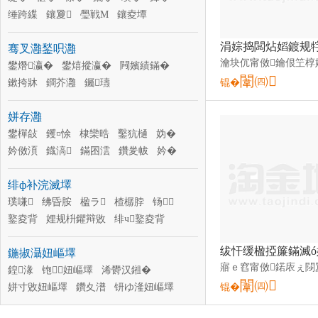
缍跨緤
鑲夐
璺戦Μ
鑲夌墰
涓夊厓璞�
鑲夌緤
绋
棣
鑲夐Μ
骞叉灉鍫呮灉
绋墰
鐗涚姠
鏅€氶洔璞�
棣欒爆
澶箹璞�
鐢熸瀛�
鐢熺摐瀛�
闁嬪績鏋�
闈㈣
鏉挎牀
鐧芥灉
钃瓙
锟�
姘存灉
鐢樿敆
钁¤悇
棣欒晧
鑿犺樋
妫�
妗傚湏
鐡滈
鏋囨澐
鑽夎帗
妗�
鑽旀灊
铇嬫灉
绯ф补浣滅墿
璞嗛
绋昏胺
楹ラ
楂樼脖
钖
鐜夌背
娌规枡鑺辩敓
绯ч鐜夌背
澶ц眴榛冭眴
缍犺眴
鑺濋夯
鍦掓灄妞嶇墿
鍠湪
铇妞嶇墿
浠欎汉鎺�
闈㈣
姘寸敓妞嶇墿
鑽夊潽
钘ゆ湰妞嶇墿
锟�
鐞冩牴鑺卞崏
绔归妞嶇墿
鐏屾湪