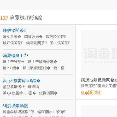
10F
瀹夐槻/鐠颁繚
鍊嬩汉闃茶
瀹夊叏缍�
閫冪敓姊�
鍛煎惛闃茶
鐪奸儴闃茶
鑱藉姏闃茶
闈㈤儴闃茶
鎵嬮儴闃茶
瓒抽儴闃茶
韬珨闃茶
瀹夐槻鐩ｆ帶
闋儴闃茶
澧滆惤闃茶
娲楃溂鍣�
鐩ｆ帶绯荤当
鐩ｆ帶鏀濆儚姗�
鐩ｈ鍣�
鐣潰铏曠悊鍣�
鐭╅櫍
绶ㄧ⒓鍣�
璀风僵
浜戣嚭
浜ら€氬畨鍏ㄨō鏂�
鐩ｆ帶鍣ㄦ敮鏋�
鐩ｆ帶涓绘
鏅鸿兘鐞�
鍙嶅厜鏉愭枡
璀锋瑒
闈㈣
浜ら€氬畨鍏ㄦ蹇�
鍑搁潰閺�
锟�
閬撻嚇
浜ら€氬畨鍏ㄦ湇瑁�
绌烘埃鍑堝寲
閬撹矾娓涢€熻ō鍌�
闃叉挒瑷柦
璺殰
娌圭厵鍑堝寲瑷倷
璀锋瑒缍�
鑴～闄ゅ〉瑷倷