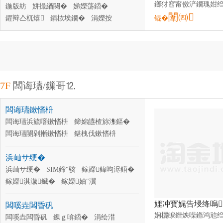
鍦版紡
姘撮緧闋�
娣嬫荡鍣�
闈㈣
鑺辩亼杌熺
鏆栨埃鐗�
涓嬫按
锟�
鍒嗘按鍣�
闁ヨ姱
娌栨礂闁�
娣锋按闁�
涓夎闁�
闁ョ墖
7F
闆诲瓙/鏁哥⒓
闆诲瓙鏉愭枡
闆诲瓙浜旈噾鏉愭枡
鍗婂皫楂旀潗鏂�
闆诲瓙闄剁摲鏉愭枡
鍖栧伐鏉愭枡
澹撻浕鏅堕珨鏉愭枡
瑕嗛妳鏉挎潗鏂�
浜屾サ绠�
灞忚斀鏉愭枡
闆诲瓙纾佹€ф潗鏂�
浜屾サ绠�
SIM鍗″骇
鎵嬫鍏呴浕鍣�
鎵嬫淇濊鑶�
鎵嬫妯″瀷
SIM鍗″倷浠藉櫒
鎵嬫闆欏崱閫�
闆嗘垚闆昏矾
鎵嬫杞夋帴闋�
鎵嬫淇¤櫉灞忚斀鍣�
鎵嬫椤ず灞�
闆嗘垚闆昏矾
鏁ｇ啽鍣�
鎵嬫鎸夐嵉
涓绘澘