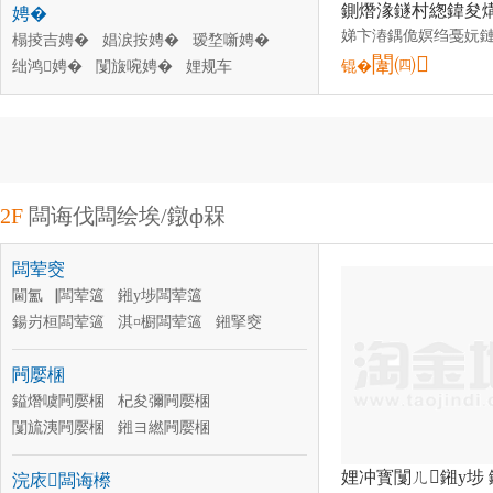
娉�
榻掕吉娉�
娼涙按娉�
瑷堥噺娉�
闈㈣
绌鸿娉�
闅旇啘娉�
娌规车
锟�
娴佺▼娉�
闆㈠績娉�
鑰愯厫铦曟车
鍖栧伐娉�
婕╂甫娉�
娣锋祦娉�
2F
闆诲伐闆绘埃/鐓ф槑
闆荤窔
閫氳▕闆荤簻
鎺у埗闆荤簻
鍚岃桓闆荤簻
淇¤櫉闆荤簻
鎺掔窔
闆诲瓙绶�
闆绘簮绶�
绲曠罚灏庣窔
闁嬮棞
闊抽牷绶�
闆诲姏闆荤簻
闆绘埃鐢ㄩ浕绾�
鎰熸噳闁嬮棞
杞夋彌闁嬮棞
婕嗗寘绶�
闅旈洟闁嬮棞
鎺ヨ繎闁嬮棞
琛岀▼闁嬮棞
鎸夐垥闁嬮棞
浣庡闆诲櫒
澹撳姏闁嬮棞
鍏夐浕闁嬮棞