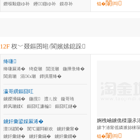
闈㈣
鐕堢敤鐓ゆ补
鑸┖鐓ゆ补
鏌存补
锟�
姹芥补
娓ｆ补
12F
杈﹀叕鏂囨暀/閬嬪嫊鎴跺
绛嗛
绛嗛厤浠�
绮夌瓎
閴涚瓎
鍦撶彔绛�
閶肩瓎
涓€х瓎
鐔掑厜绛�
瑷樿櫉绛�
姣涚瓎
绨藉瓧绛�
瀛哥繏鏂囧叿
鐪嬫浉鏋�
鍦撹
澧ㄦ按
鏇哥珛
鍗风瓎鍒€
鏂囧叿濂楄
鏂囧叿鐩�
绛嗙瓛
淇娑�
淇甯�
鐪奸彙鍙婇厤浠�
姗＄毊鎿�
绛嗚
澶櫧閺�
閺℃灦閰嶄欢
鐪奸彙甯�
闈㈣
鐪奸彙鐩�
鐪奸彙鏋�
鐪奸彙鐗�
锟�