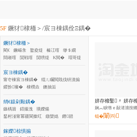
5F
鐝犲棣栭＞/宸ヨ棟鍝佺Ξ鍝�
鐝犲棣栭＞
閵€
鐝嶇彔
鐜夌煶
榛冮噾
缈＄繝
閸嶉噾
閴戦噾
閴嗙煶
K閲�
瑁哥煶
閳€閲�
褰╁
宸ヨ棟鍝�
甯冭棟宸ヨ棟鍝�
绲ㄦ矙閲戝伐钘濆搧
鍐扮璨�
棣欑垚
鐭抽洉
杌熼櫠宸ヨ棟鍝�
妞嶇墿宸ヨ棟鍝�
绡€鎱剁敤鍝�
鏅嘲钘�
娉ュ宸ヨ棟鍝�
濉戞枡宸ヨ棟鍝�
鏃楀篃
鍣撮洩
璜嬫煬
濉戞枡宸ヨ棟鍝�
闈㈣
姘存櫠宸ヨ棟鍝�
鍫村湴甯冪疆閬撳叿
鐓欒姳
鐕嚭
锟�
褰╄泲
灏嶈伅
姘ｇ悆
璩€鍗�
鎵嬫椋惧搧
楫姳鍒跺搧
鍔╁▉閬撳叿