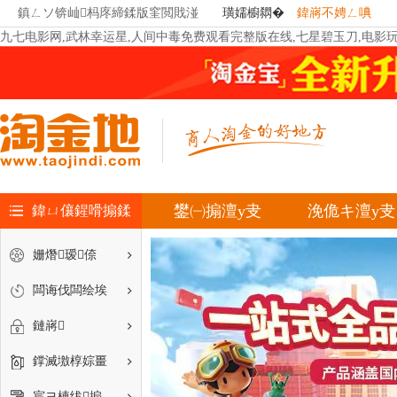
鎮ㄥソ锛屾杩庝締鍒版窐閲戝湴
璜嬬櫥閷�
鍏嶈不娉ㄥ唺
九七电影网,武林幸运星,人间中毒免费观看完整版在线,七星碧玉刀,电影
鐢㈠搧澶у叏
浼佹キ澶у叏
鍏ㄩ儴鍟嗗搧鍒
寤ｅ憡鏈嶅嫏
嗛
姗熸瑷倷
闆诲伐闆绘埃
鏈嶈
鐣滅墽椁婃畺
宸ヨ棟绂搧