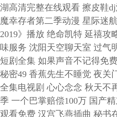
湖高清完整在线观看 擦皮鞋d
魔幸存者第二季动漫 星际迷航1
2019》播放 绝命凯特 延禧
味服务 沈阳天空聊天室 过气
短剧全集 如果声音不记得免费
秘密49 香蕉先生不睡觉 夜
全集电视剧 心心念念 秋天不再
季 一个巴掌赔偿100万 国产
观看免费 汉宫飞燕插曲 秘书