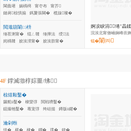
閳曟墸
娲楀槣
甯冭布
甯芥
鏈嶈椋惧搧
鎷夐張闋�
榄旇璨�
鐕欏湒
鍚婄矑
鑺遍倞
鑲╁
瑗竷
閲濈箶闈㈡枡
缍茬溂甯�
绲ㄥ竷
缍撶法
绶法
闈㈣
姹楀竷
姣涘湀甯�
姣涘肪甯�
锟�
缇呯磱甯�
钑剧挡闈㈡枡
4F
鐣滅墽椁婃畺/绋
椋熺敤鑿�
鑼舵ü鑿�
棣欒弴
閲戦嚌鑿�
鐚撮牠鑿�
骞宠弴
绔硅搥
鐏版ü鑺�
闆炶吙鑿�
鑽夎弴
濮澗鑼�
瀹剁暅
鐧介潏鑿�
铇戣弴
缇�
椹�
棣�
鐗�
璞�
鍏�