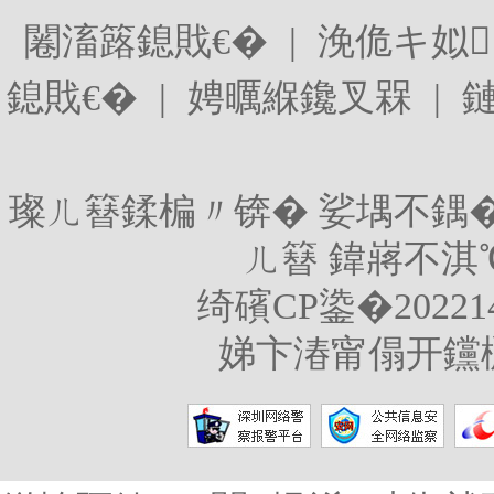
闂滀簬鎴戝€�
|
浼佹キ姒
鎴戝€�
|
娉曞緥鑱叉槑
|
璨ㄦ簮鍒楄〃锛�
娑堣不鍝
ㄦ簮
鍏嶈不淇
绮礗CP鍌�20221
娣卞湷甯傝开钂