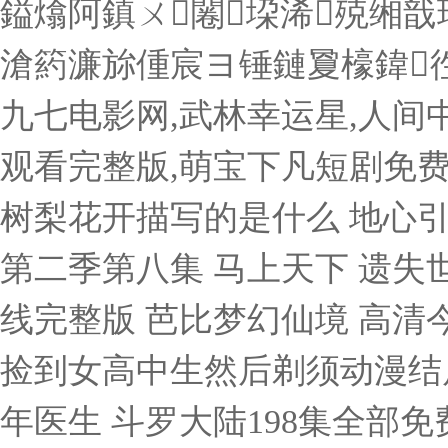
鎰熻阿鎮ㄨ闂垜浠殑缃
滄箹濂旀偅宸ヨ锤鏈夐檺鍏
九七电影网,武林幸运星,人间
观看完整版,萌宝下凡短剧免费
树梨花开描写的是什么 地心引力
第二季第八集 马上天下 遗失世
线完整版 芭比梦幻仙境 高清
捡到女高中生然后剃须动漫结局
年医生 斗罗大陆198集全部