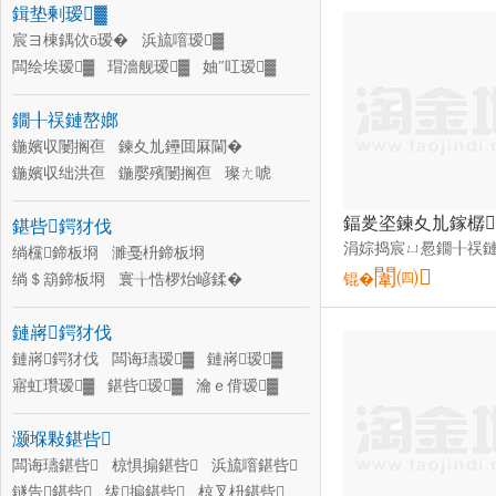
鍓垫剰瑷▓
宸ヨ棟鍝佽ō瑷�
浜旈噾瑷▓
闆绘埃瑷▓
瑁濇舰瑷▓
妯″叿瑷▓
鐕堣ō瑷�
姗熸瑷▓
鐗╂祦鏈嶅嫏
鏁哥⒓鐢㈠搧瑷▓
鍎€鍣ㄥ剙琛ㄨō瑷�
瀹跺眳鐢㈠搧瑷▓
鍦嬪収闄搁亱
鍊夊劜鑸囬厤閫�
闆诲瓙鐢㈠搧瑷▓
閫氫俊鐢㈠搧瑷▓
鍦嬪収绌洪亱
鍦嬮殯闄搁亱
璨ㄤ唬
鍦嬮殯娴烽亱
鍦嬪収姘撮亱
蹇仦
鍖呰鍔犲伐
鍦嬮殯绌洪亱
鐗圭ó鐗╂祦
鍟嗘鍫遍棞
绱欓鍗板埛
濉戞枡鍗板埛
闈㈣
绱＄箶鍗板埛
寰╁悎椤炲嵃鍒�
锟�
绔规湪鍗板埛
鐜荤拑鍗板埛
鏈嶈鍔犲伐
闄剁摲鍗板埛
閲戝爆鍗板埛
鏈嶈鍔犲伐
闆诲瓙瑷▓
鏈嶈瑷▓
寤虹瓚瑷▓
鍖呰瑷▓
瀹ｅ偝瑷▓
褰㈣薄瑷▓
鍟嗘瑷▓
瀹堕浕瑷▓
灏堢敤鍖呰
骞抽潰瑷▓
闆诲瓙鍖呰
椋惧搧鍖呰
浜旈噾鍖呰
鐩告鍖呰
绂搧鍖呰
椋叉枡鍖呰