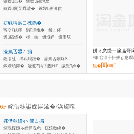
鎵嬫琚�
鎵嬫鎺涗欢
鎵嬫闃叉粦澧�
鎵嬫鎺涚供
鎵嬫璨肩礄
鎵嬫鎿�
鎵嬫搴�
姘戦枔宸ヨ棟鍝�
甯冭€佽檸
涓湅绲�
鏈ㄥ伓
钁槅鍣�
棰ㄧ畯
鐕堢睜
鑷夎瓬
宸ヨ棟鍌�
鐨奖
鎵囧瓙
濠氭叾鐢ㄥ搧
鍠滃瓧
绨藉埌鏈�
濠氭叾鍥炵Ξ
闈㈣
鎵嬫崸鑺�
濠氱Ξ鎷卞舰闁€
瀛愬妗�
锟�
濠氳粖鐢ㄥ搧
鍠滅硸鐩�
6F
姹借粖鍙婇厤浠�/浜旈噾
姹借粖鍏ч＞鐢ㄥ搧
鏂瑰悜鐩ゅ姪鍔涚悆
杌婄獥绨�