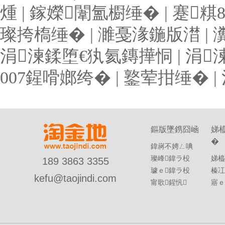
煄
|
鎵嬫闈氳櫉缍�
|
蹇粸
璨挎槗缍�
|
濉戞湪鍦版澘
|
涓湅鍒堕€犱氦鏄撶恫
|
涓
007鍟嗗嫏绔�
|
鐜荤拑缍�
|
鏂版墜鎸囧崡
娣
�
鍏嶈不娉ㄥ唺
璨峰鍏ラ杸
娣橀
189 3863 3355
璩ｅ鍏ラ杸
榛冮
kefu@taojindi.com
甯歌鍟忛
寤ｅ