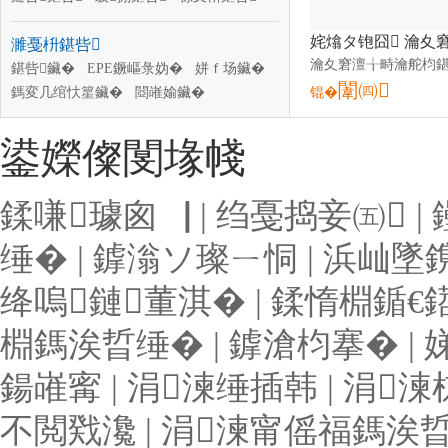
棣欑厵鍖呰
淇濆仴鍝佸寘瑁�
濉戞枡鍖呰
鑼惰憠鍖呰
椋熷搧鍖呰
閱棩鍖呰
鐜╁叿鍖呰
鍖呰鑶�
EPE鐝嶇彔妫�
姘ｆ场鑶�
闈㈣
鎷変几绾忕篂鑶�
閸嶉媮鑶�
锟�
淇濊鑶�
闈滈浕鑶�
鍙嬫儏閺堟帴
鍒嗛璩囪▕
|
绉戞捣妾㈤
|
缍�
|
鎼滃ソ璨ㄧ恫
|
浜屾墜
绛嗚鏈董淇�
|
鍒惰棩鍎€
棩鎷涘晢缍�
|
鎼滄枃搴�
|
鍚嶉寗
|
涓湅缍插韩
|
涓湅
不閲戣瀺
|
涓湅甯傜福鎷涘