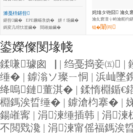
棣欑厵鍖呰
淇濆仴鍝佸寘瑁�
濉戞枡鍖呰
鑼惰憠鍖呰
椋熷搧鍖呰
閱棩鍖呰
鐜╁叿鍖呰
鍖呰鑶�
EPE鐝嶇彔妫�
姘ｆ场鑶�
闈㈣
鎷変几绾忕篂鑶�
閸嶉媮鑶�
锟�
淇濊鑶�
闈滈浕鑶�
鍙嬫儏閺堟帴
鍒嗛璩囪▕
|
绉戞捣妾㈤
|
缍�
|
鎼滃ソ璨ㄧ恫
|
浜屾墜
绛嗚鏈董淇�
|
鍒惰棩鍎€
棩鎷涘晢缍�
|
鎼滄枃搴�
|
鍚嶉寗
|
涓湅缍插韩
|
涓湅
不閲戣瀺
|
涓湅甯傜福鎷涘