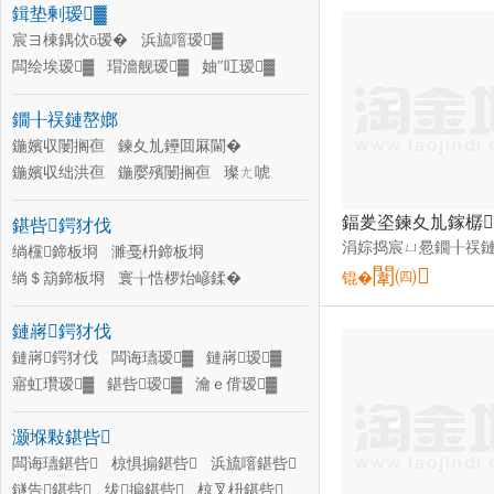
鍓垫剰瑷▓
宸ヨ棟鍝佽ō瑷�
浜旈噾瑷▓
闆绘埃瑷▓
瑁濇舰瑷▓
妯″叿瑷▓
鐕堣ō瑷�
姗熸瑷▓
鐗╂祦鏈嶅嫏
鏁哥⒓鐢㈠搧瑷▓
鍎€鍣ㄥ剙琛ㄨō瑷�
瀹跺眳鐢㈠搧瑷▓
鍦嬪収闄搁亱
鍊夊劜鑸囬厤閫�
闆诲瓙鐢㈠搧瑷▓
閫氫俊鐢㈠搧瑷▓
鍦嬪収绌洪亱
鍦嬮殯闄搁亱
璨ㄤ唬
鍦嬮殯娴烽亱
鍦嬪収姘撮亱
蹇仦
鍖呰鍔犲伐
鍦嬮殯绌洪亱
鐗圭ó鐗╂祦
鍟嗘鍫遍棞
绱欓鍗板埛
濉戞枡鍗板埛
闈㈣
绱＄箶鍗板埛
寰╁悎椤炲嵃鍒�
锟�
绔规湪鍗板埛
鐜荤拑鍗板埛
鏈嶈鍔犲伐
闄剁摲鍗板埛
閲戝爆鍗板埛
鏈嶈鍔犲伐
闆诲瓙瑷▓
鏈嶈瑷▓
寤虹瓚瑷▓
鍖呰瑷▓
瀹ｅ偝瑷▓
褰㈣薄瑷▓
鍟嗘瑷▓
瀹堕浕瑷▓
灏堢敤鍖呰
骞抽潰瑷▓
闆诲瓙鍖呰
椋惧搧鍖呰
浜旈噾鍖呰
鐩告鍖呰
绂搧鍖呰
椋叉枡鍖呰