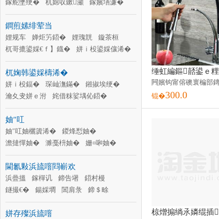
鎵舵墜绠�
杌婂収鏉灦
鎵嬪墡濂�
闋灂
瀹夊叏甯惰鑲�
姹借粖闈犲
鐧煎嫊绯荤当
搴у
鏂瑰悜鐩ゅ
姹借粖棣欐按
閬櫧鐢ㄥ搧
娌规车
婵炬竻鍣�
娌瑰皝
鏇茶桓
杌哥摝鍙婇€ｆ】鐡�
姘ｉ杸鍙婇儴浠�
姘ｉ杸
椋涜吉
婕茬穵杓�
鐨付
杌婅韩鍙婇檮浠�
姗熸补婵炬竻鍣�
鍖栨补鍣�
姘ｉ杸鍢�
琛屾潕鏋�
鎺掓埃绠�
300.0
瀹夊叏姘ｅ泭
姹借粖娑堣伈鍣�
锟�
姹借粖澶╃窔
姹借粖瀹夊叏甯�
妯″叿
姹借粖鐜荤拑
杌婇彙
杌婄墝鏋�
搴ф鍙婇檮浠�
妯″叿妯欐簴浠�
闆ㄥ埉鍣�
鍐烽悡妯�
澹撻憚妯�
濉戞枡妯�
姗¤啝妯�
娌栧妯�
閼勯€犳ā
閸涢€犳ā
閫氱敤浜旈噾閰嶄欢
鎷夌挡妯�
鎴愬瀷妯�
绮夋湯鍐堕噾妯�
浜曡搵
鎵樿讥
鍗告墸
蹇€熺稉婵熸ā鍏�
鍣村槾
鐩撮€�
鍚婇墹
閶肩彔
鍗＄畭
杌哥摝
鑵宠吉
鎺ラ牠
婊剧瓛
姘存殩浜旈噾