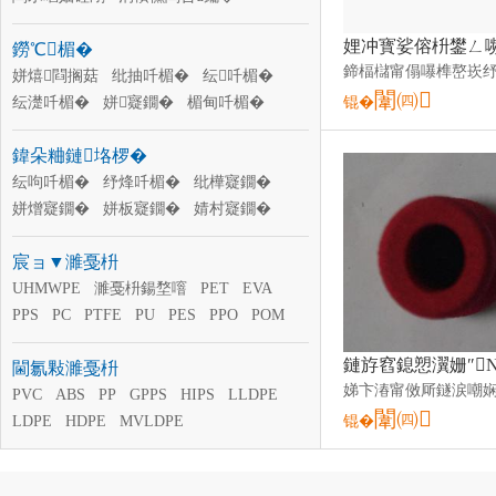
涓嶉＝鍜岃仛閰ü鑴�
鐒℃楣�
闆㈠瓙浜ゆ彌妯硅剛
姘ㄥ熀妯硅剛
鏈夋纭呮ü鑴�
姘熺閰搁菇
纰抽吀楣�
鑱氶叞鑳烘ü鑴�
纭吀楣�
闈㈣
鑴查啗妯硅剛
纭濋吀楣�
姘寲鐗�
鑱氭皑閰ü鑴�
楣甸吀楣�
锟�
鍙らΜ闅嗘ü鑴�
婧村寲鐗�
姘板寲鐗�
姘熷寲鐗�
鍏朵粬鏈垎椤�
纰樺寲鐗�
纾烽吀楣�
纭呴吀楣�
纭呴吀楣�
纾烽吀楣�
纰樺寲鐗�
姘熷寲鐗�
姘板寲鐗�
婧村寲鐗�
楣甸吀楣�
姘寲鐗�
纭濋吀楣�
宸ョ▼濉戞枡
姘熺閰搁菇
UHMWPE
濉戞枡鍚堥噾
PET
EVA
PPS
PC
PTFE
PU
PES
PPO
POM
ULDPE
閫氱敤濉戞枡
PVC
ABS
PP
GPPS
HIPS
LLDPE
闈㈣
LDPE
HDPE
MVLDPE
锟�