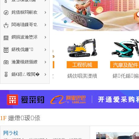
姹借粖閰嶄欢
闆诲瓙鏁哥⒓
鐧捐波瀹堕浕
鍖栧伐姗″
瀹夐槻鐠颁繚
鍎€鍣ㄥ喍閲�
湴
绮惧搧濂借波
鍝佽唱淇濋殰
鍖仛鍎搧
1F
姗熸瑷倷
闁ラ杸