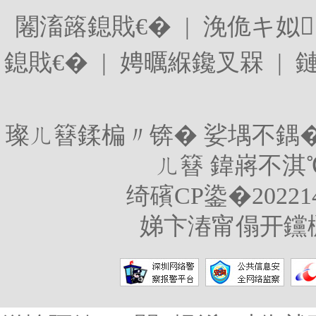
闂滀簬鎴戝€�
|
浼佹キ姒
鎴戝€�
|
娉曞緥鑱叉槑
|
璨ㄦ簮鍒楄〃锛�
娑堣不鍝
ㄦ簮
鍏嶈不淇
绮礗CP鍌�20221
娣卞湷甯傝开钂