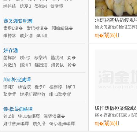
缍跨緤
鑲夐
璺戦Μ
鑲夌墰
涓夊厓璞�
鑲夌緤
绋
棣
鑲夐Μ
骞叉灉鍫呮灉
绋墰
鐗涚姠
鏅€氶洔璞�
棣欒爆
澶箹璞�
鐢熸瀛�
鐢熺摐瀛�
闁嬪績鏋�
闈㈣
鏉挎牀
鐧芥灉
钃瓙
锟�
姘存灉
鐢樿敆
钁¤悇
棣欒晧
鑿犺樋
妫�
妗傚湏
鐡滈
鏋囨澐
鑽夎帗
妗�
鑽旀灊
铇嬫灉
绯ф补浣滅墿
璞嗛
绋昏胺
楹ラ
楂樼脖
钖
鐜夌背
娌规枡鑺辩敓
绯ч鐜夌背
澶ц眴榛冭眴
缍犺眴
鑺濋夯
鍦掓灄妞嶇墿
鍠湪
铇妞嶇墿
浠欎汉鎺�
闈㈣
姘寸敓妞嶇墿
鑽夊潽
钘ゆ湰妞嶇墿
锟�
鐞冩牴鑺卞崏
绔归妞嶇墿
鐏屾湪