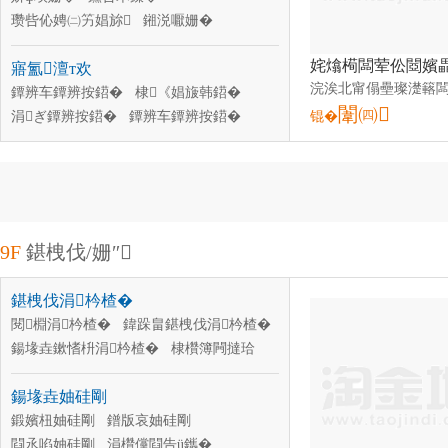
瓒呰伈娉㈡竻娼旀
鎺涚嚈姗�
鐑橀瀷鍣�
鎶芥繒姗�
椹呴紶鍣�
寤氳澶т欢
鍔犳繒鍣�
姘ф埃姗�
椹呰煵椹呴紶鍣�
鐔辨车鐔辨按鍣�
闆诲惞棰�
棣《娼旇韩鍣�
闈㈣
鎿︾獥姗熷櫒浜�
涓ぎ鐔辨按鍣�
鐔辨车鐔辨按鍣�
锟�
寤氳閰嶄欢
鐕冩埃鐔辨按鍣�
闆荤啽姘村櫒
鐔辨按鍣�
鐨傛恫鍣�
骞叉墜姗�
娴撮湼
鎺掓埃鎵�
9F
鍖栧伐/姗″
鍖栧伐涓枔楂�
閱棩涓枔楂�
鍏跺畠鍖栧伐涓枔楂�
鍚堟垚鏉愭枡涓枔楂�
棣欑簿闁撻珨
鏌撴枡涓枔楂�
杈茶棩涓枔楂�
鍚堟垚妯硅剛
鍛嬪杻妯硅剛
鐠版哀妯硅剛
閰氶啗妯硅剛
涓欑儻閰告ü鑴�