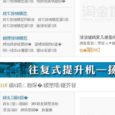
寤㈡埃铏曠悊瑷倷
绌烘埃鍑堝寲鍣�
绌烘埃鍑堝寲瑷倷
灏炬埃铏曠悊瑁濈疆
姹℃按铏曠悊
绌烘埃鍑堝寲鍣�
閰搁湩鍑堝寲鍣�
寤㈡埃鍚搁檮瑁濈疆
姹℃按铏曠悊閰嶄欢
姹℃按铏曠悊瑷倷
闄ゅ〉瑷倷閰嶄欢
姹℃偿铏曠悊瑷倷
鏇濇埃瑷倷
娌规按鍒嗛洟瑷倷
姘ｆ诞瑷倷
鍘熸按铏曠悊
娌夋穩姹�
娼锋按鍣�
娉虫睜姘磋檿鐞�
鍙嶆徊閫忚ō鍌�
闈㈣
闆㈠瓙浜ゆ彌瑷倷
闄ゆ哀瑷倷
锟�
渚涙按瑷倷
姘存鑿屾秷姣掕ō鍌�
娴锋按娣″寲瑷倷
鐢熸椿椋茬敤姘磋檿鐞�
楂樼磾姘村埗鍙栬ō鍌�
杌熷寲姘磋ō鍌�
闆绘徊鏋愯ō鍌�
11F
鍎€鍣ㄥ剙琛�/鍐堕噾/鑳芥簮
鍏夊鍎€鍣�
鍏夊妾㈡脯鍎€
婵€鍏夋脯璺濆剙
澶滆鍎€
婵惧厜鐗�
妫遍彙