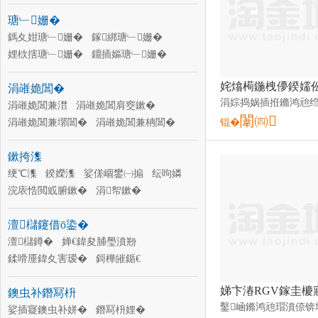
鍒嗗厜鍎€
鑹插樊瑷�
鏀惧ぇ閺�
瑭﹂姗�
缍撶矾鍎€
鍏夎瓬鍎€
鎶樺皠鍎€
鍒嗗厜鍏夊害瑷�
鎷夊姏瑭﹂姗�
鎵綁瑭﹂姗�
娌栨搳瑭﹂姗�
鐤插嫗瑭﹂姗�
寮峰害瑭﹂姗�
纭害瑷�
涓嶉姽閶�
钀兘瑭﹂姗�
瑭﹂姗�
骞宠 姗�
宸ヨ棟瑭﹂姗�
涓嶉姽閶兼澘
涓嶉姽閶肩窔鏉�
璁婂舰妾㈡脯鍎€
闈㈣
鑰愮（瑭﹂姗�
涓嶉姽閶兼墎閶�
涓嶉姽閶兼柟閶�
锟�
涓嶉姽閶兼Ы閶�
涓嶉姽閶艰閶�
鏉挎潗
涓嶉姽閶煎付
涓嶉姽閶煎湏閶�
涓嶉姽閶兼鏉�
绠℃潗
鍨嬫潗
娑傞崓鐢㈠搧
涓嶉姽閶煎澂
纭呴嫾
涓嶉姽閶肩
浣庡悎閲戜腑鏉�
涓嶉姽閶肩暟鍨嬫潗
涓帤鏉�
瀹瑰櫒鏉�
铻虹磱閶�
鏅€氬湏閶�
澶櫧鑳借ō鍌�
绶氭潗
甯堕嫾
澶櫧鐏�
婵€鍏夋脯璺濆剙
鍒嗗厜鍏夊害瑷�
鎶樺皠鍎€
鍏夎瓬鍎€
缍撶矾鍎€
鏀惧ぇ閺�
鐭虫补鐕冩枡
鑹插樊瑷�
鍒嗗厜鍎€
閫忛彙
婵捐壊鐗�
娑插寲鐭虫补姘�
澶滆鍎€
鐕冩枡娌�