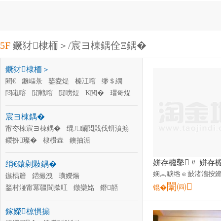
5F
鐝犲棣栭＞/宸ヨ棟鍝佺Ξ鍝�
鐝犲棣栭＞
閵€
鐝嶇彔
鐜夌煶
榛冮噾
缈＄繝
閸嶉噾
閴戦噾
閴嗙煶
K閲�
瑁哥煶
閳€閲�
褰╁
宸ヨ棟鍝�
甯冭棟宸ヨ棟鍝�
绲ㄦ矙閲戝伐钘濆搧
鍐扮璨�
棣欑垚
鐭抽洉
杌熼櫠宸ヨ棟鍝�
妞嶇墿宸ヨ棟鍝�
绡€鎱剁敤鍝�
鏅嘲钘�
娉ュ宸ヨ棟鍝�
濉戞枡宸ヨ棟鍝�
鏃楀篃
鍣撮洩
璜嬫煬
濉戞枡宸ヨ棟鍝�
闈㈣
姘存櫠宸ヨ棟鍝�
鍫村湴甯冪疆閬撳叿
鐓欒姳
鐕嚭
锟�
褰╄泲
灏嶈伅
姘ｇ悆
璩€鍗�
鎵嬫椋惧搧
楫姳鍒跺搧
鍔╁▉閬撳叿