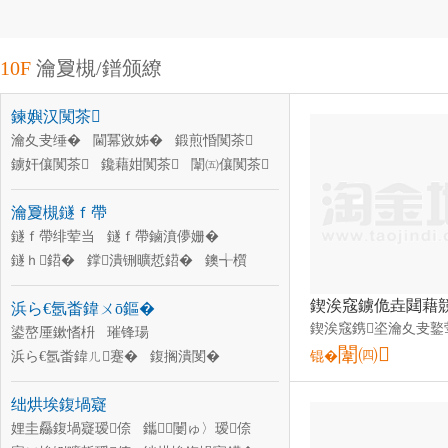
10F
瀹夐槻/鐠颁繚
鍊嬩汉闃茶
瀹夊叏缍�
閫冪敓姊�
鍛煎惛闃茶
鐪奸儴闃茶
鑱藉姏闃茶
闈㈤儴闃茶
鎵嬮儴闃茶
瓒抽儴闃茶
韬珨闃茶
瀹夐槻鐩ｆ帶
闋儴闃茶
澧滆惤闃茶
娲楃溂鍣�
鐩ｆ帶绯荤当
鐩ｆ帶鏀濆儚姗�
鐩ｈ鍣�
鐣潰铏曠悊鍣�
鐭╅櫍
绶ㄧ⒓鍣�
璀风僵
浜戣嚭
浜ら€氬畨鍏ㄨō鏂�
鐩ｆ帶鍣ㄦ敮鏋�
鐩ｆ帶涓绘
鏅鸿兘鐞�
鍙嶅厜鏉愭枡
璀锋瑒
闈㈣
浜ら€氬畨鍏ㄦ蹇�
鍑搁潰閺�
锟�
閬撻嚇
浜ら€氬畨鍏ㄦ湇瑁�
绌烘埃鍑堝寲
閬撹矾娓涢€熻ō鍌�
闃叉挒瑷柦
璺殰
娌圭厵鍑堝寲瑷倷
璀锋瑒缍�
鑴～闄ゅ〉瑷倷