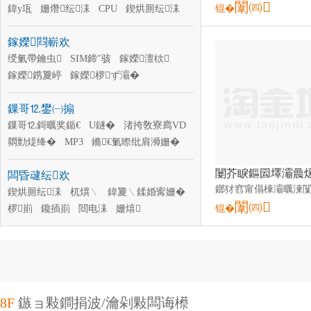
闈㈣
鎵嬫澶栨
鍏у瓨
姗熸纭洡
CPU
鍥烘厠纭洡
锟�
鎵嬫閰嶄欢
绶氭帶鑰虫
SIM鍗″骇
鎵嬫澶栨
鎵嬫鎸夐嵉
鎵嬫椤ず灞�
淇¤櫉灞忚斀鍣�
鎵嬫杞夋帴闋�
鏁哥⒓鐢㈠搧
鎵嬫闆欏崱閫�
SIM鍗″倷浠藉櫒
鎵嬫妯″瀷
鏁哥⒓鎶曞奖鍎€
鎵嬫淇濊鑶�
U鐩�
渚挎敎寮廌VD
绉诲嫊闆绘簮闆昏姱
閷勯煶绛�
MP3
鏅€氭暩纰肩浉姗�
鏁哥⒓鏀濆儚姗�
鏁哥⒓鏀濆儚闋�
闆昏叇纭欢
闆诲瓙鏇�
鏁哥⒓鐩告
缍茬怠鎾斁鍣�
鍥烘厠纭洡
杌熼﹨
MP4
鍏夐﹨鍒婚寗姗�
闈㈣
椤崱
鑱插崱
閸电洡
姗熺
锟�
鏁ｇ啽鍣�
涓绘澘
鍏у瓨
姗熸纭洡
CPU
8F
鏃ョ敤鐧捐波/瀹剁敤闆诲櫒