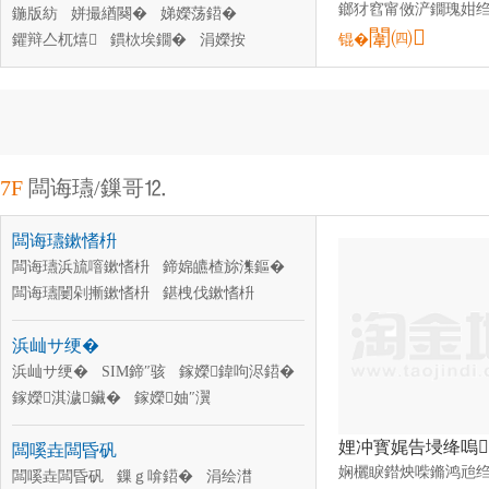
鍦版紡
姘撮緧闋�
娣嬫荡鍣�
闈㈣
鑺辩亼杌熺
鏆栨埃鐗�
涓嬫按
锟�
鍒嗘按鍣�
闁ヨ姱
娌栨礂闁�
娣锋按闁�
涓夎闁�
闁ョ墖
7F
闆诲瓙/鏁哥⒓
闆诲瓙鏉愭枡
闆诲瓙浜旈噾鏉愭枡
鍗婂皫楂旀潗鏂�
闆诲瓙闄剁摲鏉愭枡
鍖栧伐鏉愭枡
澹撻浕鏅堕珨鏉愭枡
瑕嗛妳鏉挎潗鏂�
浜屾サ绠�
灞忚斀鏉愭枡
闆诲瓙纾佹€ф潗鏂�
浜屾サ绠�
SIM鍗″骇
鎵嬫鍏呴浕鍣�
鎵嬫淇濊鑶�
鎵嬫妯″瀷
SIM鍗″倷浠藉櫒
鎵嬫闆欏崱閫�
闆嗘垚闆昏矾
鎵嬫杞夋帴闋�
鎵嬫淇¤櫉灞忚斀鍣�
鎵嬫椤ず灞�
闆嗘垚闆昏矾
鏁ｇ啽鍣�
鎵嬫鎸夐嵉
涓绘澘