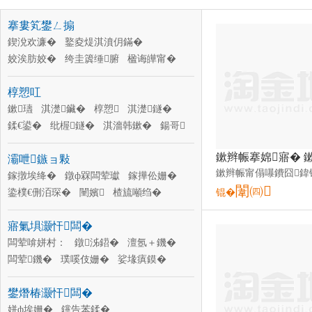
搴婁笂鐢ㄥ搧
鍥涗欢濂�
鐜夌煶淇濆仴鏋�
姣涘肪姣�
绔圭簴缍腑
楹诲皣甯�
钘ゅ腑
琚
搴婄僵
鏋曞
铓婂赋
椁愬叿
澶氫欢濂�
瑷樻喍搴婂
鏉瓙
淇濋鑶�
椁愬
淇濋鐩�
鍒€鍙�
纰楃鐩�
淇濇韩鏉�
鍚哥
椁愬叿濂楄
鑼剁
鍐拌
鍒€鍙�
灞呭鏃ョ敤
鎵撴埃绛�
鐓ф槑闆荤瓛
鎵撶伀姗�
闈㈣
鍌樸€侀洦琛�
闉嬪
楂旈噸绉�
锟�
閲濈窔
琛�
淇濇殩璨�
闃茶殜鐢ㄥ搧
寤氭埧灏忓闆�
婧害瑷�
鐔ㄧ嚈鏉�
闆荤啽姘村：
鐓泲鍣�
澶氬＋鐖�
闆荤鐖�
璞嗘伎姗�
娑堟瘨鏌�
娲楃姗�
鎶芥补鐓欐
鏀媽姗�
鐢熸椿灏忓闆�
姒ㄦ眮姗�
椋叉按姗�
纰庡啺姗�
姘ф埃姗�
钂告苯鍒�