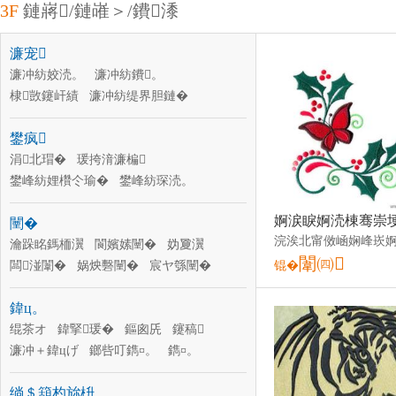
3F
鏈嶈/鏈嶉＞/鐨潻
濂宠
濂冲紡姣涜。
濂冲紡鐨。
棣敳鑳屽績
濂冲紡缇界胆鏈�
灏忚儗蹇�
濂冲紡T鎭�
濂冲紡瑗～
鐢疯
濂冲紡澶栧
鍗婅韩瑁�
閫ｈ。瑁�
濂冲紡浼戦枒瑜�
涓北瑁�
瑗挎湇濂楄
濂冲紡鐗涗粩瑜�
鐢峰紡娌欑仒瑜�
鐢峰紡琛涜。
鐢峰紡缇界胆鏈�
鐢峰紡姣涜。
闉�
鐢峰紡棣敳
鐢峰紡棰ㄨ。
鐢峰紡鐨。
瀹跺眳鎷栭瀷
鐢峰紡妫夎。
閬嬪嫊闉�
妫夐瀷
闈㈣
鐢峰紡浼戦枒瑜�
闆湴闈�
娲炴礊闉�
鐢峰紡瑗胯げ
宸ヤ綔闉�
锟�
鍠瀷
绔ラ瀷
鍠澊
娑奸瀷
闆ㄩ瀷
鍏ц。
鏉块瀷
绲茶オ
鍏掔瑗�
鏂囪兏
鑳稿
濂冲＋鍏цげ
鎯呰叮鐫¤。
鐫¤。
鐢峰＋鑳屽績
淇濇殩涓婅。
绱＄箶杓旀枡
濉戣韩涓婅。