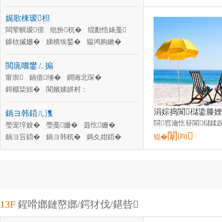
闅卞舰鐪奸彙
妗嗘灦鐪奸彙
娓歌棟瑷柦
闆荤帺瑷倷
纰扮杌�
绲勫悎婊戞
鎼栨摵姗�
娣樻埃鍫�
韫鸿购鏉�
娓歌棟杞夋
绉嬪崈
鏀€鐧绘灦
閲庣嚐鐢ㄥ搧
娓歌棟瑷柦
娓告▊瑷倷
甯崇
鍋借缍�
鐧诲北琛�
鎶樼枈妞�
閬嬪嫊姘村：
閲庣嚐鍒€鍏�
閲庣嚐鐫¤
鍚婂簥
鍋ヨ韩鍣ㄦ潗
閲庣嚐鐕�
鎸囧崡閲�
鐧诲北鏉�
闃叉疆澧�
璺宠垶姣�
璺戞姗�
韪忔姗�
闈㈣
鍋ヨ吂鍣�
鍋ヨ韩杌�
鎷夊姏鍣�
锟�
鎷虫搳鐢ㄥ搧
鍟為埓
璺冲簥
璺崇供
鍛兼媺鍦�
鍋ヨ韩鐢ㄥ搧
13F
鍟嗗嫏鏈嶅嫏/鍔犲伐/鍖呰