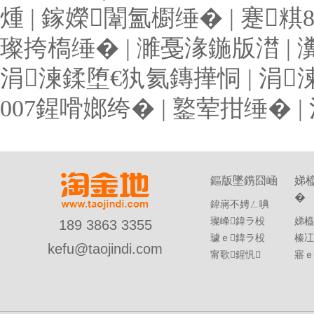
煄
|
鎵嬫闈氳櫉缍�
|
蹇粸
璨挎槗缍�
|
濉戞湪鍦版澘
|
涓湅鍒堕€犱氦鏄撶恫
|
涓
007鍟嗗嫏绔�
|
鐜荤拑缍�
|
鏂版墜鎸囧崡
娣
�
鍏嶈不娉ㄥ唺
璨峰鍏ラ杸
娣橀
189 3863 3355
璩ｅ鍏ラ杸
榛冮
kefu@taojindi.com
甯歌鍟忛
寤ｅ