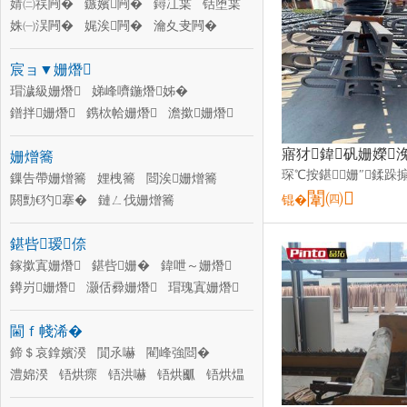
婧㈡祦闁�
鏃嬪闁�
鐞冮枼
铦堕枼
姝㈠洖闁�
娓涘闁�
瀹夊叏闁�
鐤忔按闁�
瑾跨瘈闁�
搴曢枼
宸ョ▼姗熸
鎺掓薄闁�
闆荤闁�
瑁濊級姗熸
娣峰嚌鍦熸姊�
鐠拌姗熸
鎸栨帢姗熸
澹撳姗熸
璧烽噸姗�
娣峰嚌鍦熸车杌�
姗熷簥
妯佸伐姗熸
鎺ㄥ湡姗�
璺潰姗熸
瑁濅慨姗熸
鏁告帶姗熷簥
楂樼┖浣滄キ姗熸
娌栧簥
閸涘姗熷簥
闈㈣
閼勯€犳搴�
鏈ㄥ伐姗熷簥
锟�
榻掕吉姗熷簥
铻虹磱姗熷簥
鍖呰瑷倷
鍔犲伐涓績
绲勫悎姗熷簥
灏堢敤姗熷簥
鎵撳寘姗熸
鍖呰姗�
鍓澘鎶樺綆
鍏呭～姗熸
绶氬垏鍓�
鐏岃姗熸
灏佸彛姗熸
瑁瑰寘姗熸
鍖呰姗�
璨兼姗熸
娓呮礂姗熸
閫ｆ帴浠�
骞茬嚗姗�
闆嗚姗熸
杓斿姪瑷倷
鍗＄哀鎿嬪湀
閴氶嚇
閵峰強閸�
澧婂湀
铻烘瘝
铻洪嚇
铻烘爴
铻烘煴
绲勫悎浠�