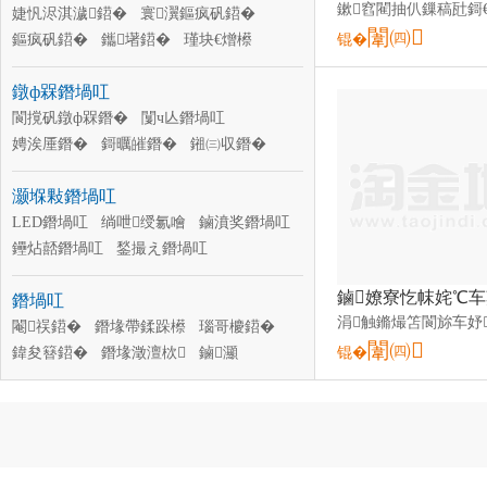
寰嫊闁嬮棞
婕忛浕淇濊鍣�
澧诲闁嬮棞
寰瀷鏂疯矾鍣�
闈㈣
鍊掗爢闁嬮棞
鏂疯矾鍣�
鑴墸鍣�
闄愪綅闁嬮棞
瑾块€熷櫒
锟�
闆绘姉鍣�
浣庡闁嬮棞鏌�
鐓ф槑鐕堝叿
浣庡鐔旀柗鍣�
浣庡鎺ヨЦ鍣�
璧峰嫊鍣�
閬撹矾鐓ф槑鐕�
涓讳护闆诲櫒
闅ч亾鐕堝叿
浣庡鎺у埗鍣�
娉涘厜鐕�
鎶曞皠鐕�
鎺㈢収鐕�
鑽夊潽鐕�
鍩嬪湴鐕�
楂樻】鐕�
灏堢敤鐕堝叿
搴櫌鐕�
鏅鐕�
姗嬫鐕堝叿
澶櫧鑳界噲
LED鐕堝叿
绱呭绶氱噲
鏀濆奖鐕堝叿
鑸炶嚭鐕堝叿
鍫撮え鐕堝叿
寤ｅ憡鐕堝叿
姘翠笅鐕堝叿
鐕堝叿
闃茬垎鐕堝叿
灏勭噲
绱绶氱噲
婊呰殜鐕�
閹祦鍣�
鐕堟帶鍒跺櫒
瑁濋＞鐕堜覆
瑙哥櫦鍣�
闈㈣
鍏夋簮鍣�
鐕堟澂澶栨
鏀灦
锟�
鐕堥牠
鐕堢洡
鐕堟煴鐕堟】
鐕堢僵
鍟熻紳鍣�
鐕堝浠�