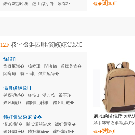
闈㈣
鐕堢敤鐓ゆ补
鑸┖鐓ゆ补
鏌存补
锟�
姹芥补
娓ｆ补
12F
杈﹀叕鏂囨暀/閬嬪嫊鎴跺
绛嗛
绛嗛厤浠�
绮夌瓎
閴涚瓎
鍦撶彔绛�
閶肩瓎
涓€х瓎
鐔掑厜绛�
瑷樿櫉绛�
姣涚瓎
绨藉瓧绛�
瀛哥繏鏂囧叿
鐪嬫浉鏋�
鍦撹
澧ㄦ按
鏇哥珛
鍗风瓎鍒€
鏂囧叿濂楄
鏂囧叿鐩�
绛嗙瓛
淇娑�
淇甯�
鐪奸彙鍙婇厤浠�
姗＄毊鎿�
绛嗚
澶櫧閺�
閺℃灦閰嶄欢
鐪奸彙甯�
闈㈣
鐪奸彙鐩�
鐪奸彙鏋�
鐪奸彙鐗�
锟�