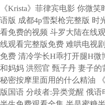
《Krista》菲律宾电影 你
语版 成都4p雪梨枪完整版 
看免费的视频 斗罗大陆在线观
线观看完整版免费 难哄电视剧
免费 清冷学长H乖打开腿H微
和妈妈 洪熙官 甄子丹 妻子
秘密按摩里面用的什么精油 
版国语 分歧者:异类觉醒 俄语电
半生免费观看全集 半是蜜糖半