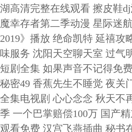
湖高清完整在线观看 擦皮鞋d
魔幸存者第二季动漫 星际迷航1
2019》播放 绝命凯特 延禧
味服务 沈阳天空聊天室 过气
短剧全集 如果声音不记得免费
秘密49 香蕉先生不睡觉 夜
全集电视剧 心心念念 秋天不再
季 一个巴掌赔偿100万 国产
观看免费 汉宫飞燕插曲 秘书