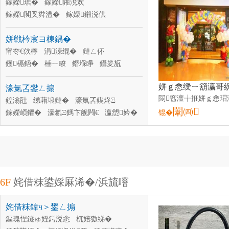
鎵嬫琚�
鎵嬫鎺涗欢
鎵嬫闃叉粦澧�
鎵嬫鎺涚供
鎵嬫璨肩礄
鎵嬫鎿�
鎵嬫搴�
姘戦枔宸ヨ棟鍝�
甯冭€佽檸
涓湅绲�
鏈ㄥ伓
钁槅鍣�
棰ㄧ畯
鐕堢睜
鑷夎瓬
宸ヨ棟鍌�
鐨奖
鎵囧瓙
濠氭叾鐢ㄥ搧
鍠滃瓧
绨藉埌鏈�
濠氭叾鍥炵Ξ
闈㈣
鎵嬫崸鑺�
濠氱Ξ鎷卞舰闁€
瀛愬妗�
锟�
濠氳粖鐢ㄥ搧
鍠滅硸鐩�
6F
姹借粖鍙婇厤浠�/浜旈噾
姹借粖鍏ч＞鐢ㄥ搧
鏂瑰悜鐩ゅ姪鍔涚悆
杌婄獥绨�