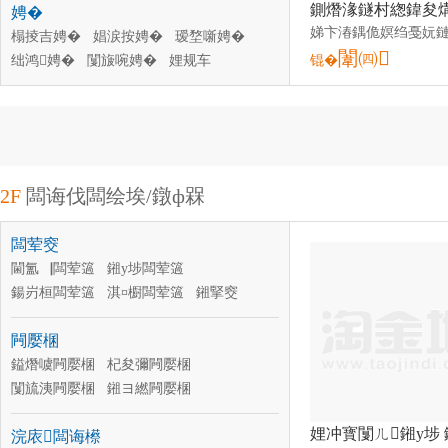
娉�
榻掕吉娉�
娼涙按娉�
瑷堥噺娉�
闈㈣
绌鸿娉�
闅旇啘娉�
娌规车
锟�
娴佺▼娉�
闆㈠績娉�
鑰愯厫铦曟车
鍖栧伐娉�
婕╂甫娉�
娣锋祦娉�
2F
闆诲伐闆绘埃/鐓ф槑
闆荤窔
閫氳▕闆荤簻
鎺у埗闆荤簻
鍚岃桓闆荤簻
淇¤櫉闆荤簻
鎺掔窔
闆诲瓙绶�
闆绘簮绶�
绲曠罚灏庣窔
闁嬮棞
闊抽牷绶�
闆诲姏闆荤簻
闆绘埃鐢ㄩ浕绾�
鎰熸噳闁嬮棞
杞夋彌闁嬮棞
婕嗗寘绶�
闅旈洟闁嬮棞
鎺ヨ繎闁嬮棞
琛岀▼闁嬮棞
鎸夐垥闁嬮棞
浣庡闆诲櫒
澹撳姏闁嬮棞
鍏夐浕闁嬮棞