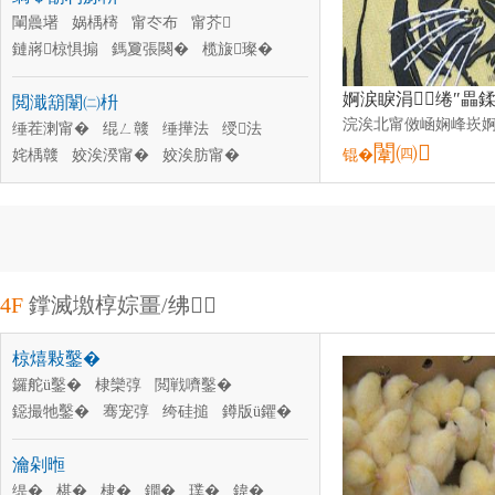
閳曟墸
娲楀槣
甯冭布
甯芥
鏈嶈椋惧搧
鎷夐張闋�
榄旇璨�
鐕欏湒
鍚婄矑
鑺遍倞
鑲╁
瑗竷
閲濈箶闈㈡枡
缍茬溂甯�
绲ㄥ竷
缍撶法
绶法
闈㈣
姹楀竷
姣涘湀甯�
姣涘肪甯�
锟�
缇呯磱甯�
钑剧挡闈㈡枡
4F
鐣滅墽椁婃畺/绋
椋熺敤鑿�
鑼舵ü鑿�
棣欒弴
閲戦嚌鑿�
鐚撮牠鑿�
骞宠弴
绔硅搥
鐏版ü鑺�
闆炶吙鑿�
鑽夎弴
濮澗鑼�
瀹剁暅
鐧介潏鑿�
铇戣弴
缇�
椹�
棣�
鐗�
璞�
鍏�