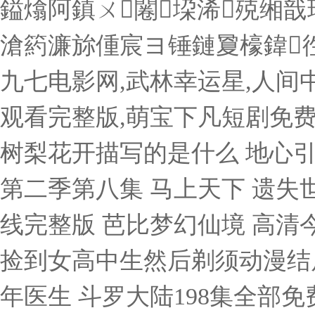
鎰熻阿鎮ㄨ闂垜浠殑缃
滄箹濂旀偅宸ヨ锤鏈夐檺鍏
九七电影网,武林幸运星,人间
观看完整版,萌宝下凡短剧免费
树梨花开描写的是什么 地心引力
第二季第八集 马上天下 遗失世
线完整版 芭比梦幻仙境 高清
捡到女高中生然后剃须动漫结局
年医生 斗罗大陆198集全部