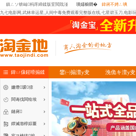
鎮ㄥソ锛屾杩庝締鍒版窐閲戝湴
璜嬬櫥閷�
鍏嶈不娉ㄥ唺
九七电影网,武林幸运星,人间中毒免费观看完整版在线,七星碧玉刀,电影
鐢㈠搧澶у叏
浼佹キ澶у叏
鍏ㄩ儴鍟嗗搧鍒
寤ｅ憡鏈嶅嫏
嗛
姗熸瑷倷
闆诲伐闆绘埃
鏈嶈
鐣滅墽椁婃畺
宸ヨ棟绂搧